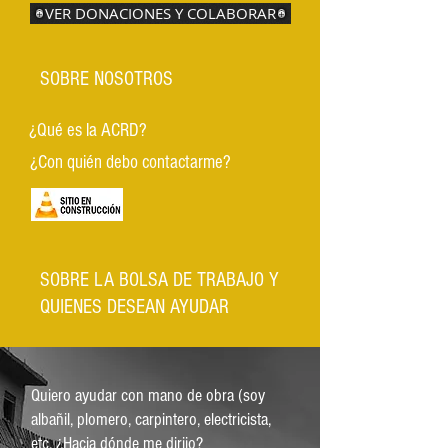
VER DONACIONES Y COLABORAR
SOBRE NOSOTROS
¿Qué es la ACRD?
¿Con quién debo contactarme?
SOBRE LA BOLSA DE TRABAJO Y
QUIENES DESEAN AYUDAR
Quiero ayudar con mano de obra (soy
albañil, plomero, carpintero, electricista,
etc. ¿Hacia dónde me dirijo?