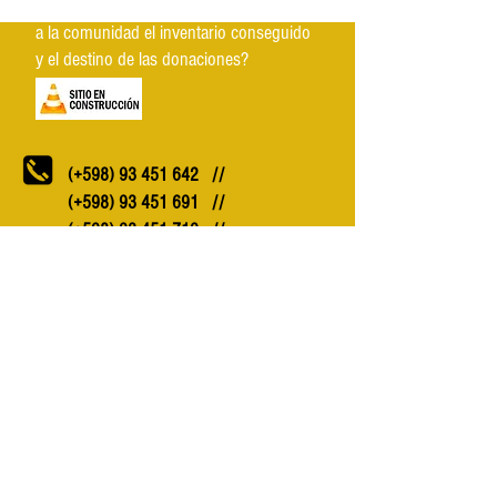
¿De qué manera se le va a ir informando
a la comunidad el inventario conseguido
y el destino de las donaciones?
(+598)
93 451 642
//
(+598)
93 451 691
//
(+598)
93 451 719
//
(+598)
93 451 680
reconstruyamos dolores
@reconstruyamos2
reconstruyamosdolores@gmail.com